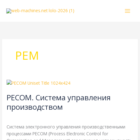
Перейти
к
содержимому
РЕМ
PECOM.
Система
PECOM. Система управления
управления
производством
производством
MAN
,
Справочная
/
webmachin
Система электронного управления производственными
процессами PECOM (Process Electronic Control for