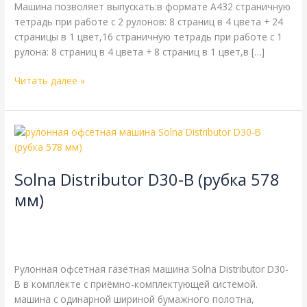
Машина позволяет выпускать:в формате A432 страничную
тетрадь при работе с 2 рулонов: 8 страниц в 4 цвета + 24
страницы в 1 цвет,16 страничную тетрадь при работе с 1
рулона: 8 страниц в 4 цвета + 8 страниц в 1 цвет,в […]
Читать далее »
Solna
Distributor
D30-
Solna Distributor D30-B (рубка 578
B
(рубка
мм)
578
8-страничная
,
Solna
,
газетная печать
,
одинарная длина
мм)
окружности цилиндров
,
одинарная ширина
,
рубка 578 мм
/
webmachin
Рулонная офсетная газетная машина Solna Distributor D30-
B в комплекте с приёмно-комплектующей системой.
машина с одинарной шириной бумажного полотна,