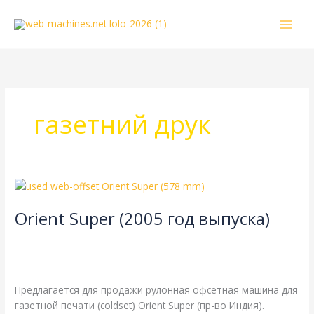
Перейти
к
содержимому
газетний друк
Orient
Super
Orient Super (2005 год выпуска)
(2005
год
4-страничная
,
TPH
,
газетная печать
,
одинарная длина
выпуска)
окружности цилиндров
,
одинарная ширина
,
рубка 578 мм
/
webmachin
Предлагается для продажи рулонная офсетная машина для
газетной печати (coldset) Orient Super (пр-во Индия).