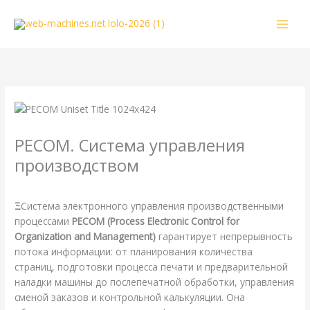
Перейти
к
содержимому
PECOM. Система управления
производством
/
MAN
,
Справочная
/ От
webmachin
Ξ
Система электронного управления производственными
процессами
PECOM
(Process Electronic Control for
Organization and Management)
гарантирует непрерывность
потока информации: от планирования количества
страниц, подготовки процесса печати и предварительной
наладки машины до послепечатной обработки, управления
сменой заказов и контрольной калькуляции. Она