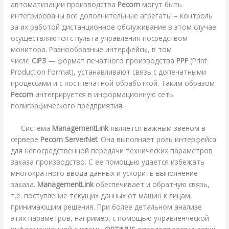
автоматизации производства
Pecom
могут быть
интегрированы все дополнительные агрегаты – контроль
за их работой дистанционное обслуживание в этом случае
осуществляются с пульта управления посредством
монитора. Разнообразные интерфейсы, в том
числе
CIP3
— формат печатного производства
PPF
(Print
Production Format), устанавливают связь с допечатными
процессами и с постпечатной обработкой. Таким образом
Pecom
интегрируется в информационную сеть
полиграфического предприятия.
Система
ManagementLink
является важным звеном в
сервере
Pecom ServerNet
. Она выполняет роль интерфейса
для непосредственной передачи технических параметров
заказа производство. С ее помощью удается избежать
многократного ввода данных и ускорить выполнение
заказа.
ManagementLink
обеспечивает и обратную связь,
т.е. поступление текущих данных от машин к лицам,
принимающим решения. При более детальном анализе
этих параметров, например, с помощью управленческой