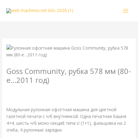
Перейти
к
содержимому
Goss Community, рубка 578 мм (80-
е…2011 год)
/
4-страничная
,
Goss
,
газетная печать
,
одинарная длина
окружности цилиндров
,
одинарная ширина
,
рубка 578 мм
/
От
webmachin
Модульная рулонная офсетная машина для цветной
газетной печати с ч/б внутнянкой. Одна печатная башня
4+4, шесть ч/б моно-секций типа U (1+1), фальцовка на 2
сгиба, 4 рулонные зарядки.