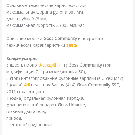
Основные технические характеристики:
максимальная ширина рулона 889 мм,
длина рубки 578 мм,
максимальная скорость 35’000 экз/час,
Описание модели
Goss Community
и подробные
технические характеристики
здесь
Конфигурация:
6 (шесть) моно
U-секций
(1+1)
Goss Community
(три
модификация
C
, три модификация
SC
),
3 (три) интегрированные рулонные зарядки (в U-секциях),
1 (одна)
4Hi
печатная башня (4+4)
Goss Community SSC
,
2011 года выпуска
1 (одна) отдельная рулонная зарядка,
фальцевальный аппарат
Goss Urbanite
,
главный двигатель,
привод,
электрооборудование.