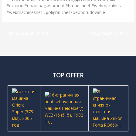
#станок #полиграфия #print #broadsheet #webmachines
#webmachinesnet #poligraficheskoeoborudovanie
←
Предыдущая Запись
Следующая Запись
→
TOP OFFER