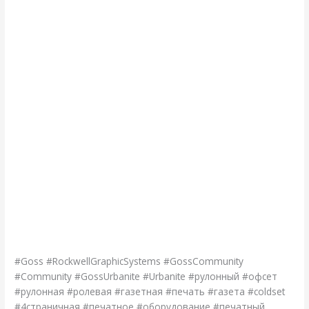
#Goss #RockwellGraphicSystems #GossCommunity
#Community #GossUrbanite #Urbanite #рулонный #офсет
#рулонная #ролевая #газетная #печать #газета #coldset
#4страничная #печатное #оборудование #печатный