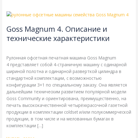
Goss
Magnum
Goss Magnum 4. Описание и
4.
Описание
технические характеристики
и
Goss
,
Справочная
/
webmachin
технические
характеристики
Рулонная офсетная печатная машина Goss Magnum
4 представляет собой 4-страничную машину с одинарной
шириной полотна и одинарной разверткой цилиндра в
стандартной комплектации, с возможностью
конфигурации 3×1 по специальному заказу. Она является
дальнейшим техническим развитием популярной модели
Goss Community и ориентирована, преимущественно, на
печать высококачественной четырёхкрасочной газетной
продукции в комплектации coldset и/или полукоммерческой
продукции, в том числе и на мелованных бумагах в
комплектации […]