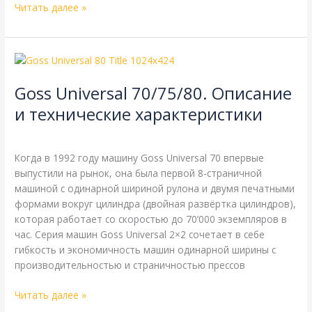
Читать далее »
Goss
Universal
Goss Universal 70/75/80. Описание
70/75/80.
Описание
и технические характеристики
и
Goss
,
Справочная
/
webmachin
технические
характеристики
Когда в 1992 году машину Goss Universal 70 впервые
выпустили на рынок, она была первой 8-страничной
машиной с одинарной шириной рулона и двумя печатными
формами вокруг цилиндра (двойная развёртка цилиндров),
которая работает со скоростью до 70’000 экземпляров в
час. Серия машин Goss Universal 2×2 сочетает в себе
гибкость и экономичность машин одинарной ширины с
производительностью и страничностью прессов
Читать далее »