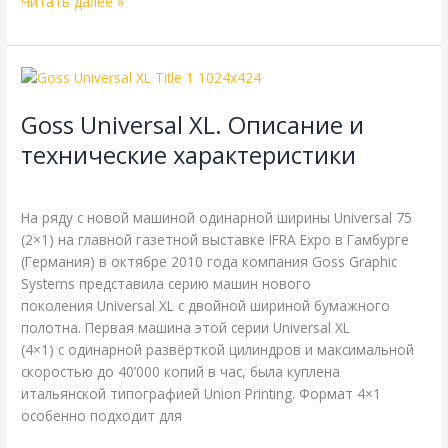
Читать далее »
Goss
Universal
Goss Universal XL. Описание и
XL.
Описание
технические характеристики
и
Goss
,
Справочная
/
webmachin
технические
характеристики
На ряду с новой машиной одинарной ширины Universal 75
(2×1) на главной газетной выставке IFRA Expo в Гамбурге
(Германия) в октябре 2010 года компания Goss Graphic
Systems представила серию машин нового
поколения Universal XL с двойной шириной бумажного
полотна. Первая машина этой серии Universal XL
(4×1) с одинарной развёрткой цилиндров и максимальной
скоростью до 40’000 копий в час, была куплена
итальянской типографией Union Printing. Формат 4×1
особенно подходит для