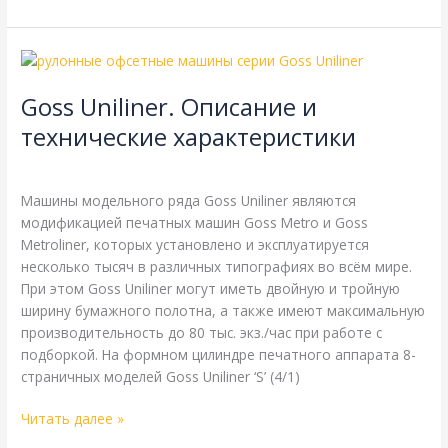
Goss
Uniliner.
Goss Uniliner. Описание и
Описание
и
технические характеристики
технические
Goss
,
Справочная
/
webmachin
характеристики
Машины модельного ряда Goss Uniliner являются
модификацией печатных машин Goss Metro и Goss
Metroliner, которых установлено и эксплуатируется
несколько тысяч в различных типографиях во всём мире.
При этом Goss Uniliner могут иметь двойную и тройную
ширину бумажного полотна, а также имеют максимальную
производительность до 80 тыс. экз./час при работе с
подборкой. На формном цилиндре печатного аппарата 8-
страничных моделей Goss Uniliner ‘S’ (4/1)
Читать далее »