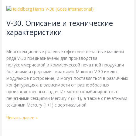
V-
30.
V-30. Описание и технические
Описание
и
характеристики
технические
Goss
,
Harris
,
Heidelberg
,
Справочная
/
webmachin
характеристики
Многосекционные ролевые офсетные печатные машины
ряда V-30 предназначены для производства
полукоммерческой и коммерческой печатной продукции
большими и средними тиражами. Машины V 30 имеют
модульное построение, и могут поставляться в различных
конфигурациях, в зависимости от разнообразных
производственных задач. Их можно комбинировать с
печатными секциями Mercury Y (2+1), а также с печатными
секциями Mercury (1+1) с вертикальной
Читать далее »