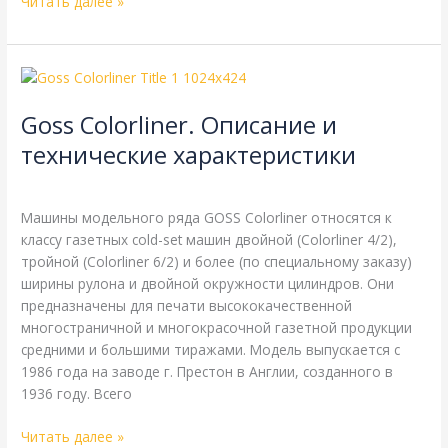
Читать далее »
Goss
Colorliner.
Goss Colorliner. Описание и
Описание
и
технические характеристики
технические
Goss
,
Справочная
/
webmachin
характеристики
Машины модельного ряда GOSS Colorliner относятся к
классу газетных cold-set машин двойной (Colorliner 4/2),
тройной (Colorliner 6/2) и более (по специальному заказу)
ширины рулона и двойной окружности цилиндров. Они
предназначены для печати высококачественной
многостраничной и многокрасочной газетной продукции
средними и большими тиражами. Модель выпускается с
1986 года на заводе г. Престон в Англии, созданного в
1936 году. Всего
Читать далее »