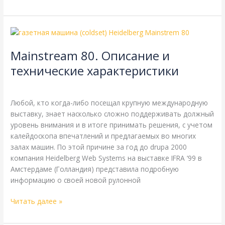
Mainstream
80.
Mainstream 80. Описание и
Описание
и
технические характеристики
технические
Goss
,
Harris
,
Heidelberg
,
Справочная
/
webmachin
характеристики
Любой, кто когда-либо посещал крупную международную
выставку, знает насколько сложно поддерживать должный
уровень внимания и в итоге принимать решения, с учетом
калейдоскопа впечатлений и предлагаемых во многих
залах машин. По этой причине за год до drupa 2000
компания Heidelberg Web Systems на выставке IFRA ‘99 в
Амстердаме (Голландия) представила подробную
информацию о своей новой рулонной
Читать далее »