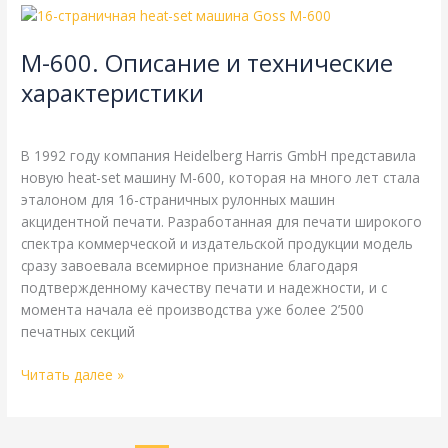
M-
600.
M-600. Описание и технические
Описание
и
характеристики
технические
Goss
,
Harris
,
Heidelberg
,
Справочная
/
webmachin
характеристики
В 1992 году компания Heidelberg Harris GmbH представила
новую heat-set машину M-600, которая на много лет стала
эталоном для 16-страничных рулонных машин
акцидентной печати. Разработанная для печати широкого
спектра коммерческой и издательской продукции модель
сразу завоевала всемирное признание благодаря
подтвержденному качеству печати и надежности, и с
момента начала её производства уже более 2’500
печатных секций
Читать далее »