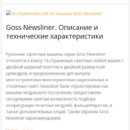
Goss
Newsliner.
Goss Newsliner. Описание и
Описание
и
технические характеристики
технические
Goss
,
Справочная
/
webmachin
характеристики
Рулонные офсетные машины серии Goss Newsliner
относятся к классу 16-страничных газетных coldset машин с
двойной шириной полотна и двойной развёрткой
цилиндров, и предназначенны для выпуска
многостраничных многокрасочных национальных и
столичных газет. Newsliner были спроектирован как
машины модульного построения, предоставляя
сегодняшним газетам возможность подбора
конфигурации печатных модулей, фальцаппаратов, а
также дополнительных опций. Таким образом Goss
Newsliner зарекомендовали