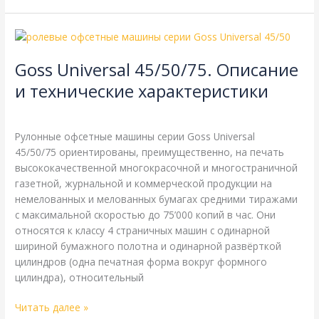
Goss
Universal
Goss Universal 45/50/75. Описание
45/50/75.
Описание
и технические характеристики
и
Goss
,
Справочная
/
webmachin
технические
характеристики
Рулонные офсетные машины серии Goss Universal
45/50/75 ориентированы, преимущественно, на печать
высококачественной многокрасочной и многостраничной
газетной, журнальной и коммерческой продукции на
немелованных и мелованных бумагах средними тиражами
с максимальной скоростью до 75’000 копий в час. Они
относятся к классу 4 страничных машин с одинарной
шириной бумажного полотна и одинарной развёрткой
цилиндров (одна печатная форма вокруг формного
цилиндра), относительный
Читать далее »