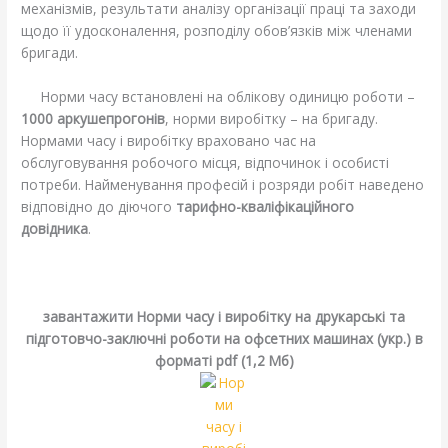
механізмів, результати аналізу організації праці та заходи
щодо її удосконалення, розподілу обов’язків між членами
бригади.
Норми часу встановлені на облікову одиницю роботи –
1000 аркушепрогонів
, норми виробітку – на бригаду.
Нормами часу і виробітку враховано час на
обслуговування робочого місця, відпочинок і особисті
потреби. Найменування професій і розряди робіт наведено
відповідно до діючого
тарифно-кваліфікаційного
довідника
.
.
завантажити Норми часу і виробітку на друкарські та
підготовчо-заключні роботи на офсетних машинах (укр.) в
форматі pdf (1,2 Мб)