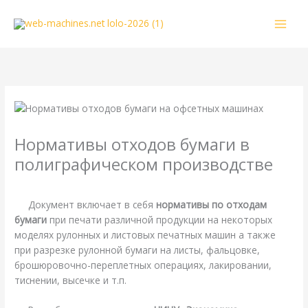
Перейти
к
содержимому
Нормативы отходов бумаги в
полиграфическом производстве
/
Литература
/ От
webmachin
Документ включает в себя
нормативы по отходам
бумаги
при печати различной продукции на некоторых
моделях рулонных и листовых печатных машин а также
при разрезке рулонной бумаги на листы, фальцовке,
брошюровочно-переплетных операциях, лакировании,
тиснении, высечке и т.п.